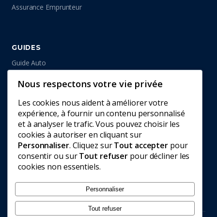
Assurance Emprunteur
GUIDES
Guide Auto
Guide Habitation
Nous respectons votre vie privée
Guide Santé
Guide Emprunteur
Les cookies nous aident à améliorer votre
expérience, à fournir un contenu personnalisé
et à analyser le trafic. Vous pouvez choisir les
cookies à autoriser en cliquant sur
INFORMATIONS
Personnaliser
. Cliquez sur
Tout accepter
pour
consentir ou sur
Tout refuser
pour décliner les
Contact
cookies non essentiels.
Mentions Légales
Confidentialité
Personnaliser
Tout refuser